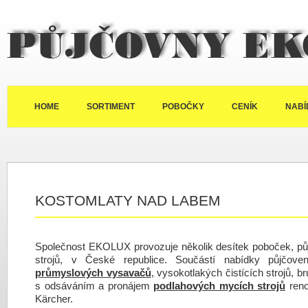
Půjčovny Ekolux
HOME
SORTIMENT
POBOČKY
CENÍK
NABÍ
KOSTOMLATY NAD LABEM
Společnost EKOLUX provozuje několik desítek poboček, půj
strojů, v České republice. Součástí nabídky půjčov
průmyslových vysavačů
, vysokotlakých čistících strojů, b
s odsáváním a pronájem
podlahových mycích strojů
reno
Kärcher.