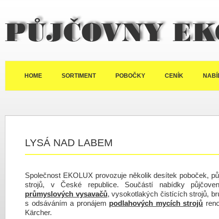
Půjčovny Ekolux
HOME
SORTIMENT
POBOČKY
CENÍK
NABÍ
LYSÁ NAD LABEM
Společnost EKOLUX provozuje několik desítek poboček, půj
strojů, v České republice. Součástí nabídky půjčov
průmyslových vysavačů
, vysokotlakých čistících strojů, b
s odsáváním a pronájem
podlahových mycích strojů
reno
Kärcher.