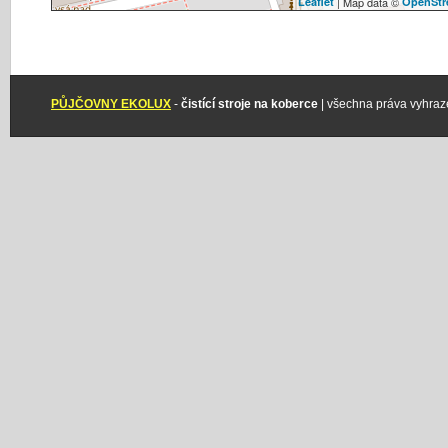
Leaflet
| Map data ©
OpenStr
PŮJČOVNY EKOLUX
-
čistící stroje na koberce
| všechna práva vyhraz